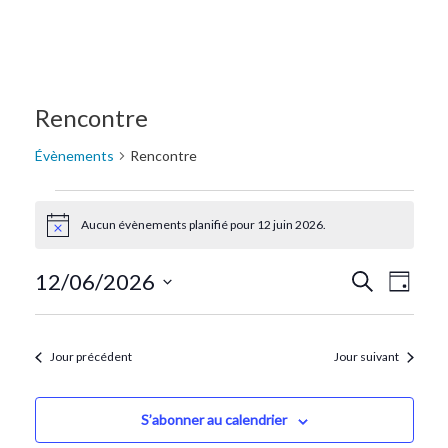
Rencontre
Évènements
Rencontre
Aucun évènements planifié pour 12 juin 2026.
Notice
Recherc
Navi
12/06/2026
Recherche
Jour
de
Sélectionnez
et
une
vue
navigat
date.
Jour précédent
Jour suivant
Évè
de
vues
S’abonner au calendrier