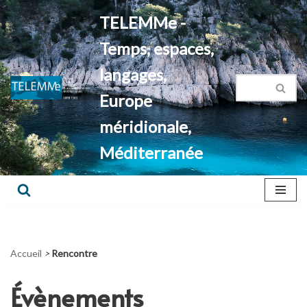
TELEMMe -
Aller
Temps, espaces,
au
contenu
langages,
Europe
méridionale,
Méditerranée
Accueil
>
Rencontre
Évènements