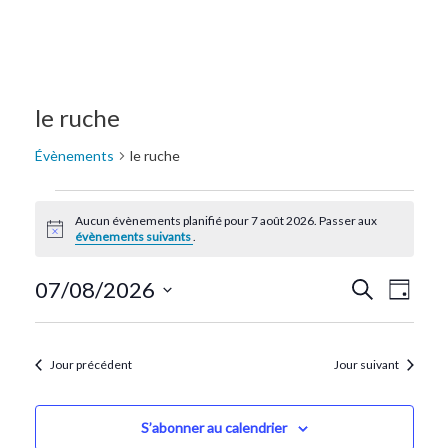
le ruche
Évènements
le ruche
Aucun évènements planifié pour 7 août 2026. Passer aux
Notice
évènements suivants
.
Recherc
Navi
07/08/2026
Recherche
Jour
de
Sélectionnez
et
une
vue
navigat
date.
Jour précédent
Jour suivant
Évè
de
vues
S’abonner au calendrier