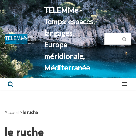
TELEMMe -
Aller
Temps, espaces,
au
contenu
langages,
Europe
méridionale,
Méditerranée
Accueil
>
le ruche
le ruche