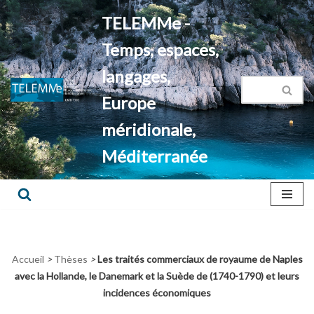
TELEMMe -
Aller
Temps, espaces,
au
contenu
langages,
Europe
méridionale,
Méditerranée
Accueil
>
Thèses
>
Les traités commerciaux de royaume de Naples
avec la Hollande, le Danemark et la Suède de (1740-1790) et leurs
incidences économiques