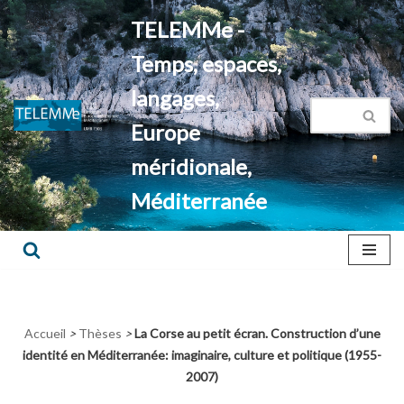
TELEMMe -
Aller
Temps, espaces,
au
contenu
langages,
Europe
méridionale,
Méditerranée
Accueil
>
Thèses
>
La Corse au petit écran. Construction d’une
identité en Méditerranée: imaginaire, culture et politique (1955-
2007)