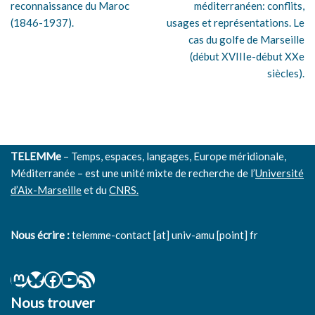
reconnaissance du Maroc
méditerranéen: conflits,
(1846-1937).
usages et représentations. Le
cas du golfe de Marseille
(début XVIIIe-début XXe
siècles).
TELEMMe
– Temps, espaces, langages, Europe méridionale,
Méditerranée – est une unité mixte de recherche de l’
Université
d’Aix-Marseille
et du
CNRS.
Nous écrire :
telemme-contact [at] univ-amu [point] fr
Nous trouver