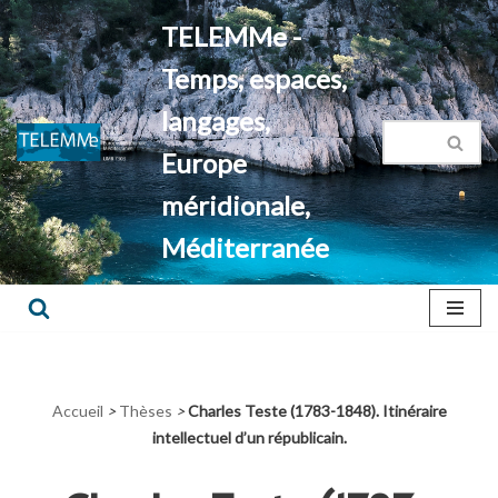
TELEMMe -
Aller
Temps, espaces,
au
contenu
langages,
Europe
méridionale,
Méditerranée
Accueil
>
Thèses
>
Charles Teste (1783-1848). Itinéraire
intellectuel d’un républicain.