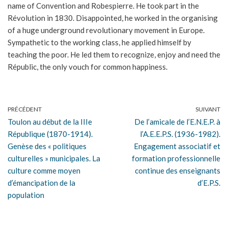
name of Convention and Robespierre. He took part in the
Révolution in 1830. Disappointed, he worked in the organising
of a huge underground revolutionary movement in Europe.
Sympathetic to the working class, he applied himself by
teaching the poor. He led them to recognize, enjoy and need the
Républic, the only vouch for common happiness.
PRÉCÉDENT
SUIVANT
Toulon au début de la IIIe
De l’amicale de l’E.N.E.P. à
République (1870-1914).
l’A.E.E.P.S. (1936-1982).
Genèse des « politiques
Engagement associatif et
culturelles » municipales. La
formation professionnelle
culture comme moyen
continue des enseignants
d’émancipation de la
d’E.P.S.
population