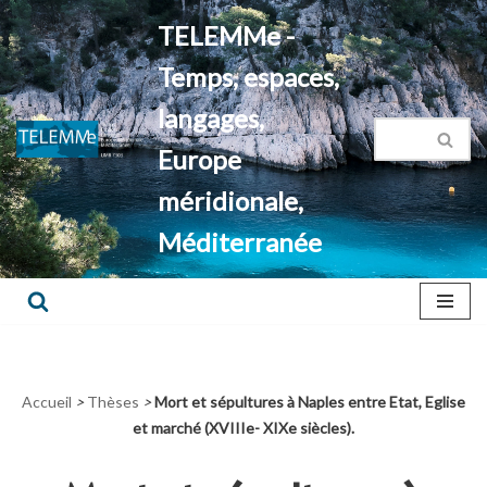
TELEMMe -
Aller
Temps, espaces,
au
contenu
langages,
Europe
méridionale,
Méditerranée
Accueil
>
Thèses
>
Mort et sépultures à Naples entre Etat, Eglise
et marché (XVIIIe- XIXe siècles).