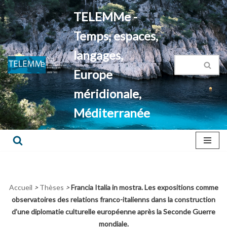
TELEMMe -
Aller
Temps, espaces,
au
contenu
langages,
Europe
méridionale,
Méditerranée
Accueil
>
Thèses
>
Francia Italia in mostra. Les expositions comme
observatoires des relations franco-italienns dans la construction
d’une diplomatie culturelle européenne après la Seconde Guerre
mondiale.