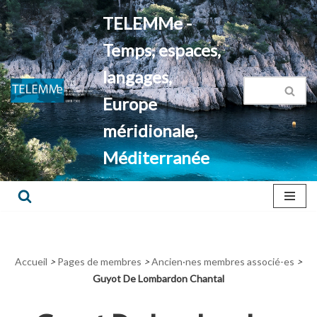
TELEMMe -
Aller
Temps, espaces,
au
contenu
langages,
Europe
méridionale,
Méditerranée
Accueil
>
Pages de membres
>
Ancien·nes membres associé-es
>
Guyot De Lombardon Chantal