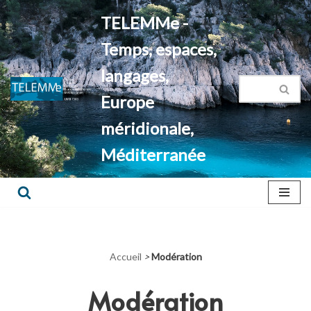
TELEMMe -
Aller
Temps, espaces,
au
contenu
langages,
Europe
méridionale,
Méditerranée
Accueil
>
Modération
Modération