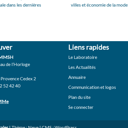
le dans les dernières
villes et économie de la mod
uver
Liens rapides
 MMSH
Le Laboratoire
eau de l’Horloge
Les Actualités
Annuaire
-Provence Cedex 2
42 52 42 40
Communication et logos
Plan du site
EMMe
Se connecter
gales
| Thème :
Neve
| CMS :
WordPress