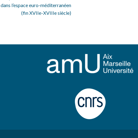
e dans l’espace euro-méditerranéen
(fin XVIIe-XVIIIe siècle)