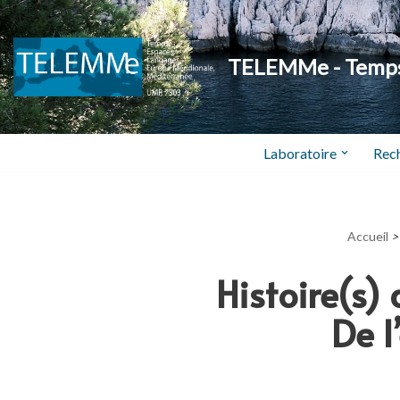
Aller
TELEMMe - Temps,
au
contenu
Laboratoire
Rec
Accueil
>
Histoire(s)
De 