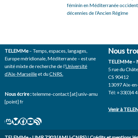
féminin en Méditerranée occidenta
décennies de l’Ancien Régime
Nous tro
TELEMMe
– Temps, espaces, langages,
Europe méridionale, Méditerranée – est une
TELEMMe –
unité mixte de recherche de l’
Université
5 rue du Chât
d’Aix-Marseille
et du
CNRS.
CS 90412
13097 Aix-en
Tél: +33(0)4 
Nous écrire :
telemme-contact [at] univ-amu
[point] fr
Venir à TEL
TELEMMe - UMR 7303 (AMU-CNRS)
|
Crédits et mentions lé