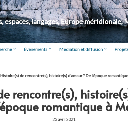
 espaces, langages, Europe méridionale, 
herche
Événements
Médiation et diffusion
Projets
Histoire(s) de rencontre(s), histoire(s) d’amour ? De l’époque romantiqu
 de rencontre(s), histoire(
l’époque romantique à Me
23 avril 2021