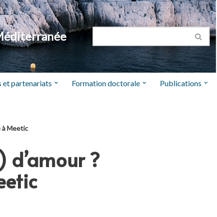
Méditerranée
 et partenariats
Formation doctorale
Publications
e à Meetic
s) d’amour ?
etic