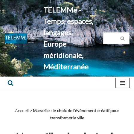
TELEMMe -
Aller
Temps, espaces,
au
contenu
langages,
Europe
méridionale,
Méditerranée
Accueil
>
Marseille : le choix de l’événement créatif pour
transformer la ville