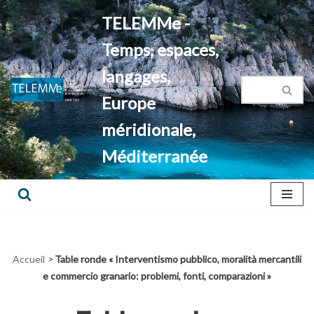
TELEMMe -
Aller
Temps, espaces,
au
contenu
langages,
Europe
méridionale,
Méditerranée
Accueil
>
Table ronde « Interventismo pubblico, moralità mercantili
e commercio granario: problemi, fonti, comparazioni »