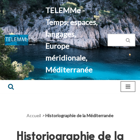
TELEMMe -
Aller
Temps, espaces,
au
contenu
langages,
Europe
méridionale,
Méditerranée
Accueil
>
Historiographie de la Méditerranée
Historiographie de la