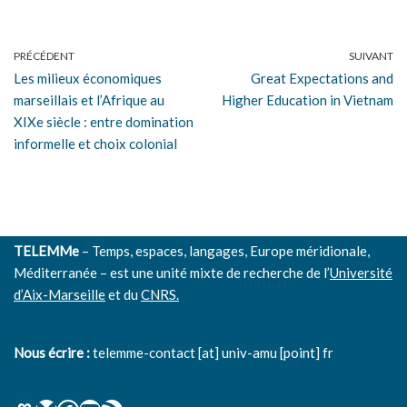
PRÉCÉDENT
SUIVANT
Les milieux économiques
Great Expectations and
marseillais et l’Afrique au
Higher Education in Vietnam
XIXe siècle : entre domination
informelle et choix colonial
TELEMMe
– Temps, espaces, langages, Europe méridionale,
Méditerranée – est une unité mixte de recherche de l’
Université
d’Aix-Marseille
et du
CNRS.
Nous écrire :
telemme-contact [at] univ-amu [point] fr