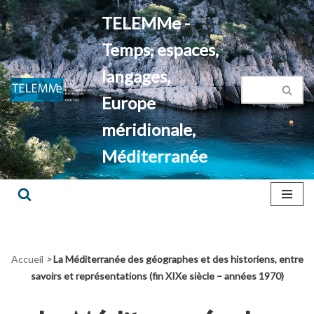
TELEMMe -
Aller
Temps, espaces,
au
contenu
langages,
Europe
méridionale,
Méditerranée
Accueil
>
La Méditerranée des géographes et des historiens, entre
savoirs et représentations (fin XIXe siècle – années 1970)