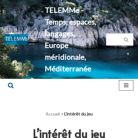
TELEMMe -
Aller
Temps, espaces,
au
contenu
langages,
Europe
méridionale,
Méditerranée
Accueil
>
L’intérêt du jeu
L’intérêt du jeu