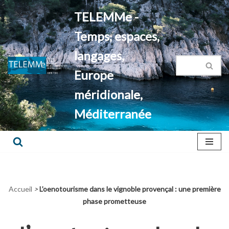
TELEMMe -
Aller
Temps, espaces,
au
contenu
langages,
Europe
méridionale,
Méditerranée
Accueil
>
L’oenotourisme dans le vignoble provençal : une première
phase prometteuse