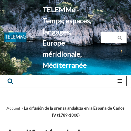
TELEMMe -
Aller
Temps, espaces,
au
contenu
langages,
Europe
méridionale,
Méditerranée
Accueil
>
La difusión de la prensa andaluza en la España de Carlos
IV (1789-1808)