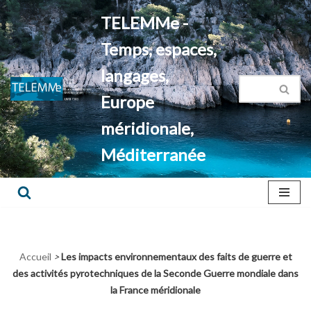
TELEMMe -
Aller
Temps, espaces,
au
contenu
langages,
Europe
méridionale,
Méditerranée
Accueil
>
Les impacts environnementaux des faits de guerre et
des activités pyrotechniques de la Seconde Guerre mondiale dans
la France méridionale