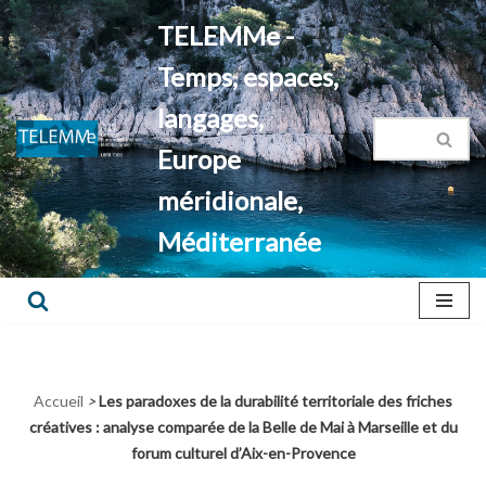
TELEMMe -
Aller
Temps, espaces,
au
contenu
langages,
Europe
méridionale,
Méditerranée
Accueil
>
Les paradoxes de la durabilité territoriale des friches
créatives : analyse comparée de la Belle de Mai à Marseille et du
forum culturel d’Aix-en-Provence