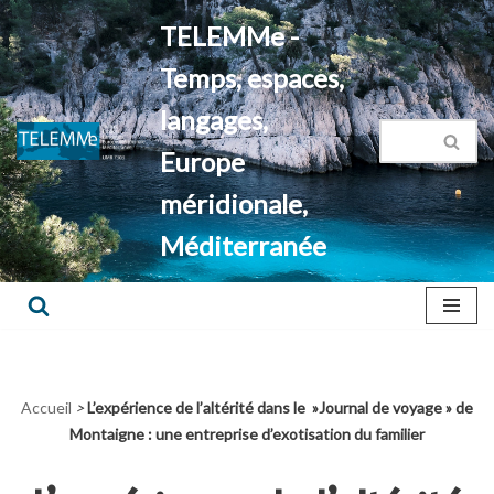
TELEMMe -
Aller
Temps, espaces,
au
contenu
langages,
Europe
méridionale,
Méditerranée
Accueil
>
L’expérience de l’altérité dans le »Journal de voyage » de
Montaigne : une entreprise d’exotisation du familier