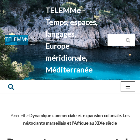
TELEMMe -
Aller
Temps, espaces,
au
contenu
langages,
Europe
méridionale,
Méditerranée
Accueil
>
Dynamique commerciale et expansion coloniale. Les
négociants marseillais et l’Afrique au XIXe siècle