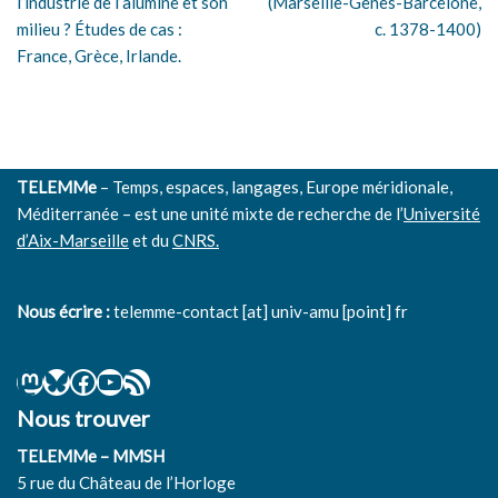
l’industrie de l’alumine et son
(Marseille-Gênes-Barcelone,
milieu ? Études de cas :
c. 1378-1400)
France, Grèce, Irlande.
TELEMMe
– Temps, espaces, langages, Europe méridionale,
Méditerranée – est une unité mixte de recherche de l’
Université
d’Aix-Marseille
et du
CNRS.
Nous écrire :
telemme-contact [at] univ-amu [point] fr
Nous trouver
TELEMMe – MMSH
5 rue du Château de l’Horloge