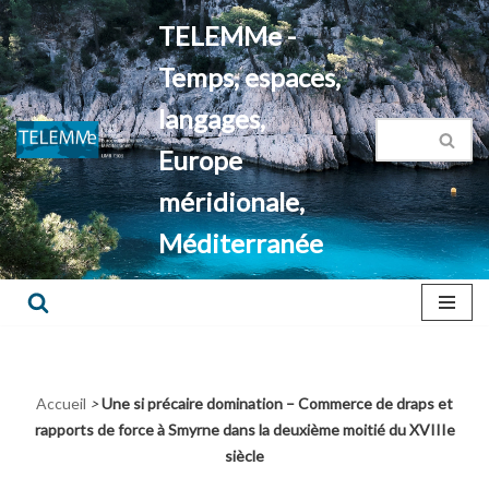
TELEMMe -
Aller
Temps, espaces,
au
contenu
langages,
Europe
méridionale,
Méditerranée
Accueil
>
Une si précaire domination – Commerce de draps et
rapports de force à Smyrne dans la deuxième moitié du XVIIIe
siècle