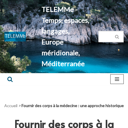
TELEMMe -
Aller
Temps, espaces,
au
contenu
langages,
Europe
méridionale,
Méditerranée
Accueil
>
Fournir des corps à la médecine : une approche historique
Fournir des corps à la