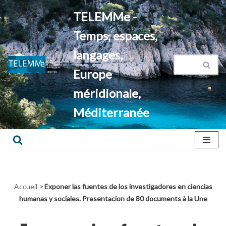
TELEMMe -
Aller
Temps, espaces,
au
contenu
langages,
Europe
méridionale,
Méditerranée
Accueil
>
Exponer las fuentes de los investigadores en ciencias
humanas y sociales. Presentacion de 80 documents à la Une