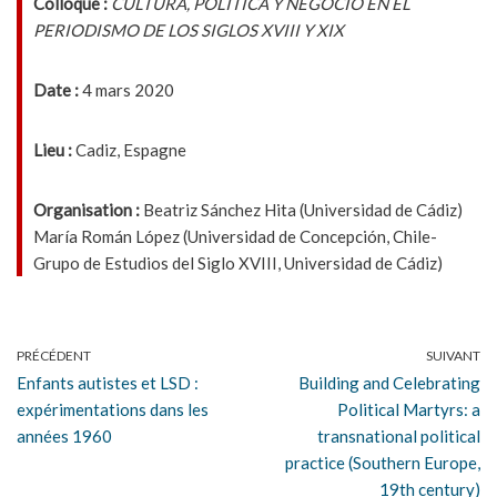
Colloque :
CULTURA, POLÍTICA Y NEGOCIO EN EL
PERIODISMO DE LOS SIGLOS XVIII Y XIX
Date :
4 mars 2020
Lieu :
Cadiz, Espagne
Organisation :
Beatriz Sánchez Hita (Universidad de Cádiz)
María Román López (Universidad de Concepción, Chile-
Grupo de Estudios del Siglo XVIII, Universidad de Cádiz)
PRÉCÉDENT
SUIVANT
Enfants autistes et LSD :
Building and Celebrating
expérimentations dans les
Political Martyrs: a
années 1960
transnational political
practice (Southern Europe,
19th century)