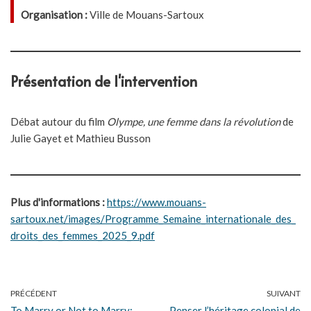
Organisation :
Ville de Mouans-Sartoux
Présentation de l'intervention
Débat autour du film
Olympe, une femme dans la révolution
de
Julie Gayet et Mathieu Busson
Plus d'informations :
https://www.mouans-
sartoux.net/images/Programme_Semaine_internationale_des_
droits_des_femmes_2025_9.pdf
PRÉCÉDENT
SUIVANT
To Marry or Not to Marry:
Penser l’héritage colonial de