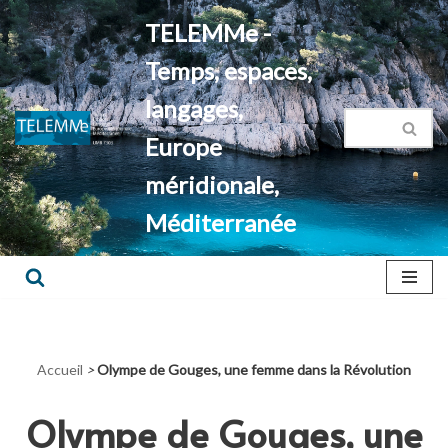
TELEMMe -
Aller
Temps, espaces,
au
contenu
langages,
Europe
méridionale,
Méditerranée
Accueil
>
Olympe de Gouges, une femme dans la Révolution
Olympe de Gouges, une