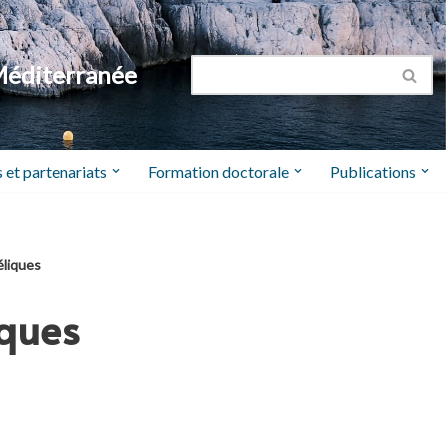
Méditerranée
 et partenariats
Formation doctorale
Publications
éliques
iques