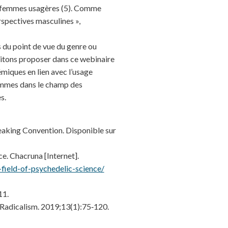
es femmes usagères (5). Comme
erspectives masculines »,
s du point de vue du genre ou
aitons proposer dans ce webinaire
miques en lien avec l’usage
femmes dans le champ des
s.
eaking Convention. Disponible sur
. Chacruna [Internet].
field-of-psychedelic-science/
11.
 Radicalism. 2019;13(1):75‑120.