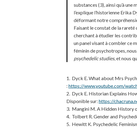
substances (3), ainsi qu’à un
l’explique l’historienne Erika D
déformant notre compréhensio
Faisant le constat de la raret
cherchant à étudier les contr
un panel visant à combler ce m
féminin de psychotropes, nous
psychedelic studies
, et nous q
1. Dyck E. What about Mrs Psyched
:
https://www.youtube.com/wat
2. Dyck E. Historian Explains Ho
Disponible sur:
https://chacruna.
3. Mangini M. A Hidden History 
4. Tolbert R. Gender and Psychede
5. Hewitt K. Psychedelic Feminism