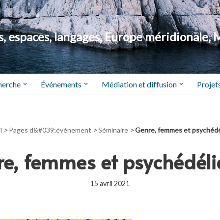
 espaces, langages, Europe méridionale, 
herche
Événements
Médiation et diffusion
Projets
l
>
Pages d&#039;événement
>
Séminaire
>
Genre, femmes et psychéd
e, femmes et psychédél
15 avril 2021