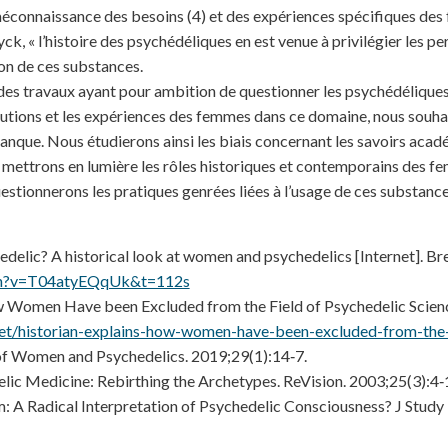
e méconnaissance des besoins (4) et des expériences spécifiques d
yck, « l’histoire des psychédéliques en est venue à privilégier les p
n de ces substances.
é des travaux ayant pour ambition de questionner les psychédélique
ibutions et les expériences des femmes dans ce domaine, nous souh
anque. Nous étudierons ainsi les biais concernant les savoirs acadé
 mettrons en lumière les rôles historiques et contemporains des 
uestionnerons les pratiques genrées liées à l’usage de ces substance
elic? A historical look at women and psychedelics [Internet]. Br
ch?v=T04atyEQqUk&t=112s
w Women Have been Excluded from the Field of Psychedelic Science
net/historian-explains-how-women-have-been-excluded-from-the-
of Women and Psychedelics. 2019;29(1):14‑7.
lic Medicine: Rebirthing the Archetypes. ReVision. 2003;25(3):4‑
: A Radical Interpretation of Psychedelic Consciousness? J Study