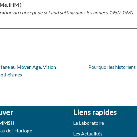
e, IHM )
oration du concept de set and setting dans les années 1950-1970
rofane au Moyen Âge. Vision
Pourquoi les historiens
nothéismes
uver
Liens rapides
 MMSH
Le Laboratoire
eau de l’Horloge
Les Actualités