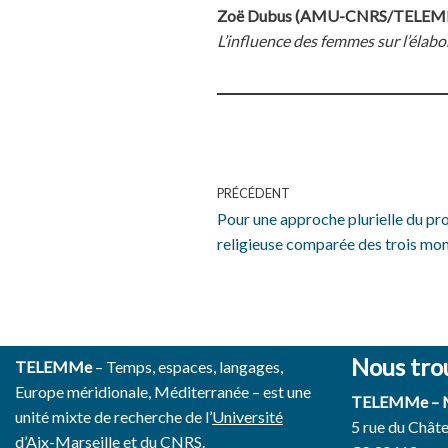
Zoë Dubus (AMU-CNRS/TELEMM
L’influence des femmes sur l’élab
PRÉCÉDENT
Pour une approche plurielle du p
religieuse comparée des trois mo
Nous tro
TELEMMe
– Temps, espaces, langages,
Europe méridionale, Méditerranée – est une
TELEMMe –
unité mixte de recherche de l’
Université
5 rue du Chât
d’Aix-Marseille
et du
CNRS.