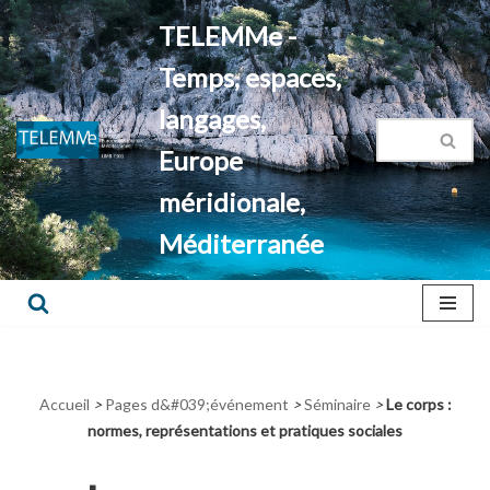
TELEMMe -
Aller
Temps, espaces,
au
contenu
langages,
Europe
méridionale,
Méditerranée
Accueil
>
Pages d&#039;événement
>
Séminaire
>
Le corps :
normes, représentations et pratiques sociales