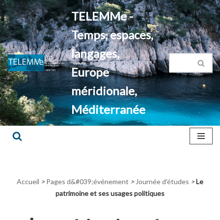
TELEMMe -
Aller
Temps, espaces,
au
contenu
langages,
Europe
méridionale,
Méditerranée
Accueil
>
Pages d&#039;événement
>
Journée d'études
>
Le
patrimoine et ses usages politiques