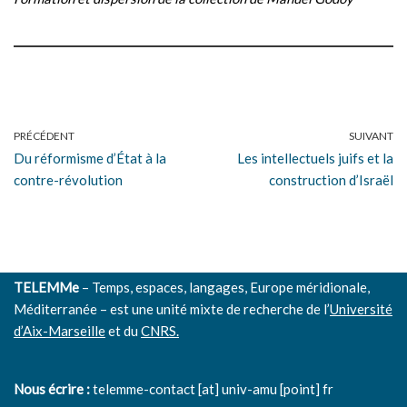
PRÉCÉDENT
SUIVANT
Du réformisme d’État à la
Les intellectuels juifs et la
contre-révolution
construction d’Israël
TELEMMe
– Temps, espaces, langages, Europe méridionale,
Méditerranée – est une unité mixte de recherche de l’
Université
d’Aix-Marseille
et du
CNRS.
Nous écrire :
telemme-contact [at] univ-amu [point] fr