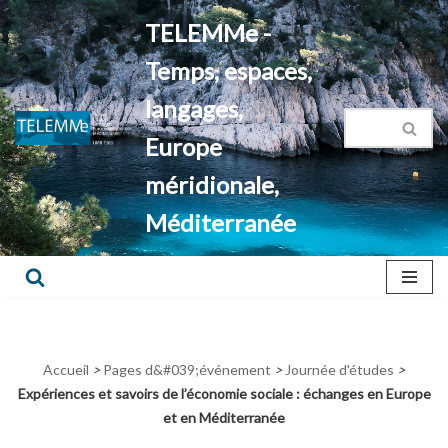
TELEMMe -
Aller
Temps, espaces,
au
contenu
langages,
Europe
méridionale,
Méditerranée
Accueil
>
Pages d&#039;événement
>
Journée d'études
>
Expériences et savoirs de l’économie sociale : échanges en Europe
et en Méditerranée