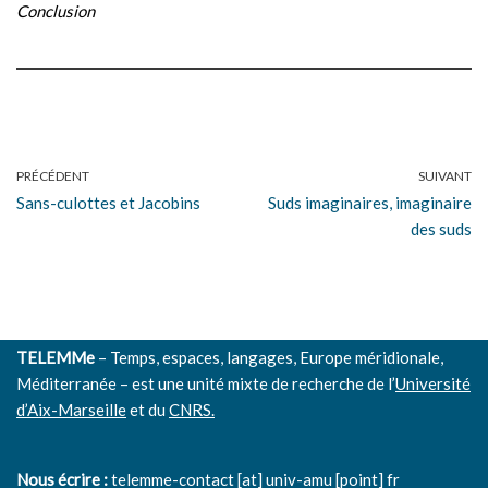
Conclusion
PRÉCÉDENT
SUIVANT
Sans-culottes et Jacobins
Suds imaginaires, imaginaire
des suds
TELEMMe
– Temps, espaces, langages, Europe méridionale,
Méditerranée – est une unité mixte de recherche de l’
Université
d’Aix-Marseille
et du
CNRS.
Nous écrire :
telemme-contact [at] univ-amu [point] fr