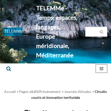
TELEMMe -
Aller
Temps, espaces,
au
contenu
langages,
Europe
méridionale,
Méditerranée
Accueil
>
Pages d&#039;événement
>
Journée d'études
>
Circuits
courts et innovation territoriale