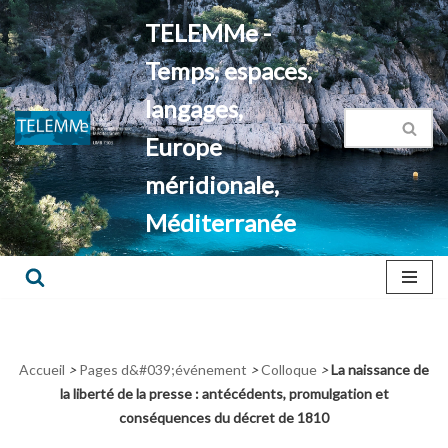
TELEMMe -
Aller
Temps, espaces,
au
contenu
langages,
Europe
méridionale,
Méditerranée
Accueil
>
Pages d&#039;événement
>
Colloque
>
La naissance de
la liberté de la presse : antécédents, promulgation et
conséquences du décret de 1810