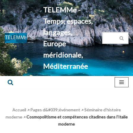
TELEMMe -
Aller
Temps, espaces,
au
contenu
langages,
Europe
méridionale,
Méditerranée
Accueil
>
Pages d&#039;événement
>
Séminaire d'histoire
moderne
>
Cosmopolitisme et compétences citadines dans l’Italie
moderne