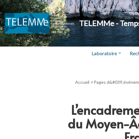
Aller
TELEMMe - Temps,
au
contenu
Laboratoire
Rec
Accueil
>
Pages d&#039;événem
L’encadremen
du Moyen-Âge
Fr