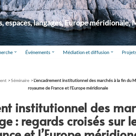
 espaces, langages, Europe méridionale, 
herche
Événements
Médiation et diffusion
Projets
ent
>
Séminaire
>
L’encadrement institutionnel des marchés à la fin du M
royaume de France et l’Europe méridionale
t institutionnel des mar
 : regards croisés sur 
ance et l’Europe méridion