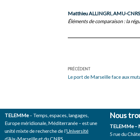
Matthieu ALLINGRI, AMU-CNR
Éléments de comparaison : la régul
PRÉCÉDENT
Le port de Marseille face aux mut
Nous tro
TELEMMe
– Temps, espaces, langages,
Europe méridionale, Méditerranée – est une
TELEMMe –
unité mixte de recherche de l’
Université
5 rue du Chât
d’Aix-Marseille
et du
CNRS.