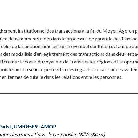
drement institutionnel des transactions à la fin du Moyen Âge, en p
ence deux moments clefs dans le processus de garantie des transacti
 celui de la sanction judiciaire d’un éventuel conflit ou défaut de pa
ion des modalités d’enregistrement des transactions dans deux esp
différents : le coeur du royaume de France et les régions d’Europe mé
épondérant. La séance permettra des regards croisés sur ces systèm
n termes de tutelle dans les relations entre les personnes.
Paris I, UMR 8589 LAMOP
ion des transactions : le cas parisien (XIVe-Xve s.)