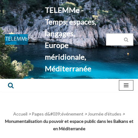
TELEMMe -
Aller
Temps, espaces,
au
contenu
langages,
Europe
méridionale,
Méditerranée
Accueil
>
Pages d&#039;événement
>
Journée d'études
>
Monumentalisation du pouvoir et espace public dans les Balkans et
en Méditerranée