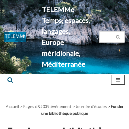
TELEMMe -
Aller
Temps, espaces,
au
contenu
langages,
Europe
méridionale,
Méditerranée
Accueil
>
Pages d&#039;événement
>
Journée d'études
>
Fonder
une bibliothèque publique