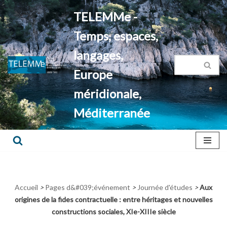
TELEMMe -
Aller
Temps, espaces,
au
contenu
langages,
Europe
méridionale,
Méditerranée
Accueil
>
Pages d&#039;événement
>
Journée d'études
>
Aux
origines de la fides contractuelle : entre héritages et nouvelles
constructions sociales, XIe-XIIIe siècle