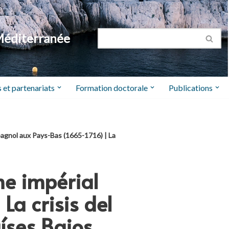
Méditerranée
 et partenariats
Formation doctorale
Publications
pagnol aux Pays-Bas (1665-1716) | La
me impérial
La crisis del
íses Bajos