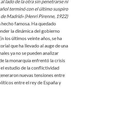
al lado de la otra sin penetrarse ni
ñol terminó con el último suspiro
o de Madrid» (Henri Pirenne, 1922)
 ha hecho famosa. Ha quedado
tender la dinámica del gobierno
n los últimos veinte años, se ha
orial que ha llevado al auge de una
nales ya no se pueden analizar
de la monarquía enfrentó la crisis
el estudio de la conflictividad
o generaron nuevas tensiones entre
líticos entre el rey de España y