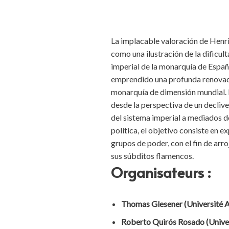
La implacable valoración de Henri
como una ilustración de la dificul
imperial de la monarquía de España
emprendido una profunda renovación
monarquía de dimensión mundial. Ho
desde la perspectiva de un declive
del sistema imperial a mediados del
política, el objetivo consiste en e
grupos de poder, con el fin de arro
sus súbditos flamencos.
Organisateurs :
Thomas Glesener (Université A
Roberto Quirós Rosado (Univ