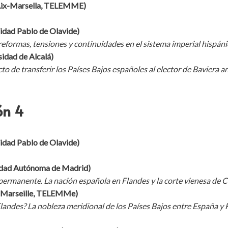
e Aix-Marsella, TELEMME)
idad Pablo de Olavide)
reformas, tensiones y continuidades en el sistema imperial hispáni
sidad de Alcalá)
cto de transferir los Países Bajos españoles al elector de Baviera a
ó
n 4
idad Pablo de Olavide)
idad Autónoma de Madrid)
ermanente. La nación española en Flandes y la corte vienesa de 
x-Marseille, TELEMMe)
andes? La nobleza meridional de los Países Bajos entre España y 