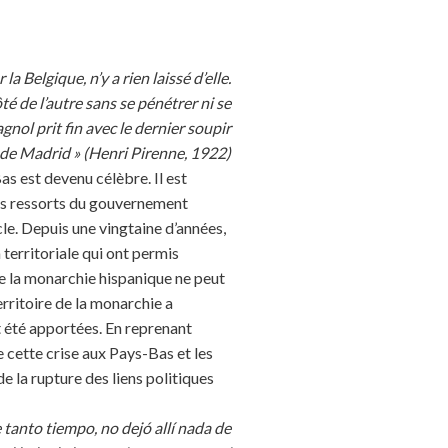
la Belgique, n’y a rien laissé d’elle.
té de l’autre sans se pénétrer ni se
ol prit fin avec le dernier soupir
 de Madrid » (Henri Pirenne, 1922)
s est devenu célèbre. Il est
les ressorts du gouvernement
le. Depuis une vingtaine d’années,
territoriale qui ont permis
 la monarchie hispanique ne peut
erritoire de la monarchie a
nt été apportées. En reprenant
e cette crise aux Pays-Bas et les
e la rupture des liens politiques
tanto tiempo, no dejó allí nada de