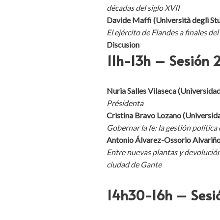
décadas del siglo XVII
Davide Maffi (Università degli St
El ejército de Flandes a finales de
Discusion
11h-13h – Sesi
ó
n 
Nuria Salles Vilaseca (Universid
Présidenta
Cristina Bravo Lozano (Universi
Gobernar la fe: la gestión polític
Antonio Álvarez-Ossorio Alvariñ
Entre nuevas plantas y devolución 
ciudad de Gante
14h30-16h – Sesi