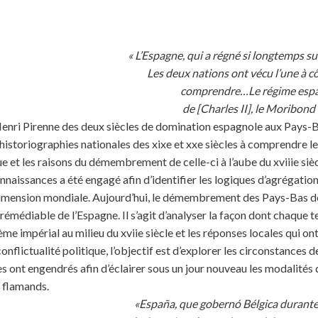
« L’Espagne, qui a régné si longtemps sur 
Les deux nations ont vécu l’une à cô
comprendre…Le régime espagn
de [Charles II], le Moribond
Henri Pirenne des deux siècles de domination espagnole aux Pays-Ba
 historiographies nationales des xixe et xxe siècles à comprendre 
e et les raisons du démembrement de celle-ci à l’aube du xviiie sièc
aissances a été engagé afin d’identifier les logiques d’agrégation 
imension mondiale. Aujourd’hui, le démembrement des Pays-Bas de
irrémédiable de l’Espagne. Il s’agit d’analyser la façon dont chaque t
tème impérial au milieu du xviie siècle et les réponses locales qui o
onflictualité politique, l’objectif est d’explorer les circonstances d
s ont engendrés afin d’éclairer sous un jour nouveau les modalités d
s flamands.
«España, que gobernó Bélgica durante 