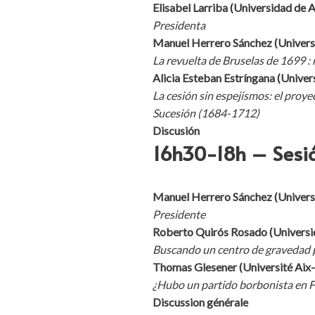
Elisabel Larriba (Universidad d
Presidenta
Manuel Herrero Sánchez (Univers
La revuelta de Bruselas de 1699 : 
Alicia Esteban Estríngana (Univer
La cesión sin espejismos: el proye
Sucesión (1684-1712)
Discusión
16h30-18h – Sesi
Manuel Herrero Sánchez (Univers
Presidente
Roberto Quirós Rosado (Univers
Buscando un centro de gravedad p
Thomas Glesener (Université Ai
¿Hubo un partido borbonista en Fl
Discussion générale