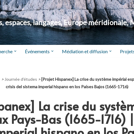
 espaces, langages, Europe méridionale, 
herche
Événements
Médiation et diffusion
Projets
t
>
Journée d'études
>
[Projet Hispanex] La crise du système impérial es
crisis del sistema imperial hispano en los Países Bajos (1665-1716)
spanex] La crise du systè
 Pays-Bas (1665-1716) | 
mperial hispano en los Pa