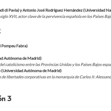
udi di Pavia) y Antonio José Rodríguez Hernández (Universidad Na
l siglo XVII, actor clave de la pervivencia española en los Países Baj
2
ad Pompeu Fabra)
dad Autónoma de Madrid)
a del catolicismo entre las Provincias Unidas y los Países Bajos es
o (Universidad Autónoma de Madrid)
de libertades corporativas en la monarquía de Carlos II: Alessandr
ó
n 3