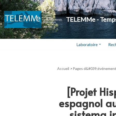
Aller
TELEMMe - Temps,
au
contenu
Laboratoire
Rec
Accueil
>
Pages d&#039;événemen
[Projet Hi
espagnol aux
sistema i