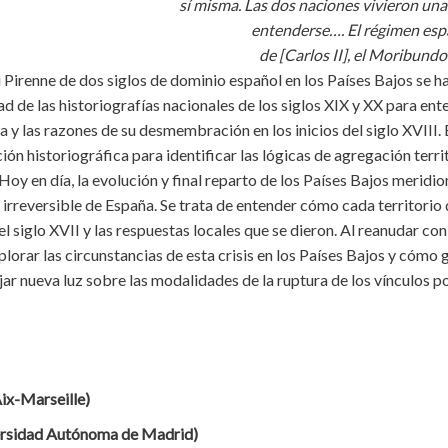
sí misma. Las dos naciones vivieron una 
entenderse…. El régimen espa
de [Carlos II], el Moribund
 Pirenne de dos siglos de dominio español en los Países Bajos se
tad de las historiografías nacionales de los siglos XIX y XX para en
 y las razones de su desmembración en los inicios del siglo XVIII. E
 historiográfica para identificar las lógicas de agregación territ
y en día, la evolución y final reparto de los Países Bajos meridio
 irreversible de España. Se trata de entender cómo cada territorio 
 siglo XVII y las respuestas locales que se dieron. Al reanudar con 
xplorar las circunstancias de esta crisis en los Países Bajos y cóm
jar nueva luz sobre las modalidades de la ruptura de los vínculos po
ix-Marseille)
ersidad Autónoma de Madrid)