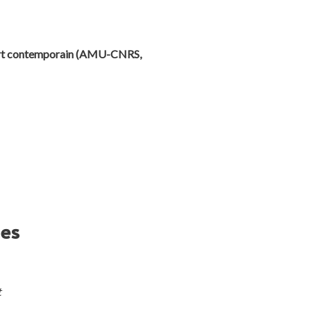
l’art contemporain (AMU-CNRS,
ues
t