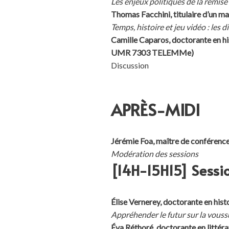
Les enjeux politiques de la remis
Thomas Facchini, titulaire d’un ma
Temps, histoire et jeu vidéo : les
Camille Caparos, doctorante en h
UMR 7303 TELEMMe)
Discussion
APRÈS-MIDI
Jérémie Foa, maître de confér
Modération des sessions
[14H-15H15] Sessio
Élise Vernerey, doctorante en his
Appréhender le futur sur la vouss
Éva Réthoré, doctorante en littér