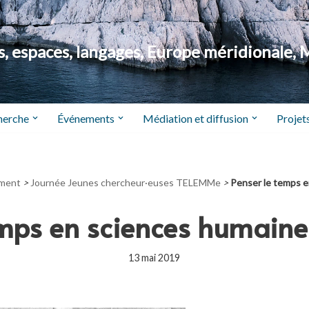
 espaces, langages, Europe méridionale, 
herche
Événements
Médiation et diffusion
Projets
ment
>
Journée Jeunes chercheur·euses TELEMMe
>
Penser le temps e
emps en sciences humaines
13 mai 2019