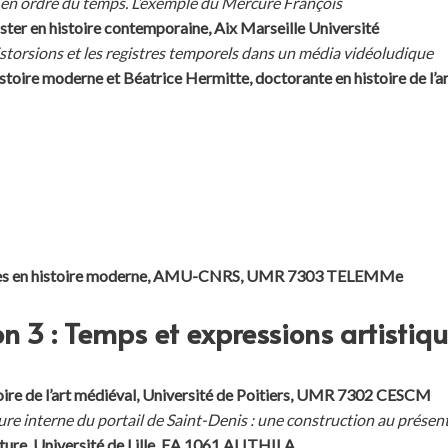
e en ordre du temps. L’exemple du Mercure François
ster en histoire contemporaine, Aix Marseille Université
 distorsions et les registres temporels dans un média vidéoludique
istoire moderne et Béatrice Hermitte, doctorante en histoire de 
ences en histoire moderne, AMU-CNRS, UMR 7303 TELEMMe
n 3 : Temps et expressions artistiq
toire de l’art médiéval, Université de Poitiers, UMR 7302 CESCM
ure interne du portail de Saint-Denis : une construction au présen
ature, Université de Lille, EA 1061 ALITHILA