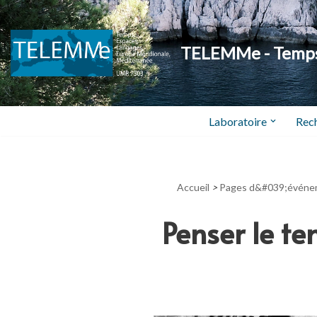
Aller
TELEMMe - Temps,
au
contenu
Laboratoire
Rec
Accueil
>
Pages d&#039;événe
Penser le t