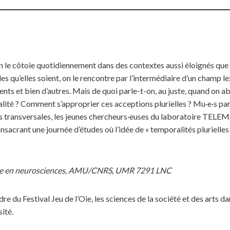
On le côtoie quotidiennement dans des contextes aussi éloignés que 
es qu’elles soient, on le rencontre par l’intermédiaire d’un champ lexi
nts et bien d’autres. Mais de quoi parle-t-on, au juste, quand on a
alité ? Comment s’approprier ces acceptions plurielles ? Mu·e·s par 
 transversales, les jeunes chercheurs·euses du laboratoire TELEMM
nsacrant une journée d’études où l’idée de « temporalités plurielles 
te en neurosciences, AMU/CNRS, UMR 7291 LNC
du Festival Jeu de l’Oie, les sciences de la société et des arts da
ité.