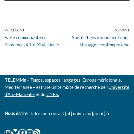
PRÉCÉDENT
SUIVANT
Faire communauté en
Santé et environnement dans
Provence, XIIIe-XIVe siècle
l’Espagne contemporaine
TELEMMe
– Temps, espaces, langages, Europe méridionale,
Méditerranée – est une unité mixte de recherche de l’
Université
d’Aix-Marseille
et du
CNRS.
Nous écrire :
telemme-contact [at] univ-amu [point] fr