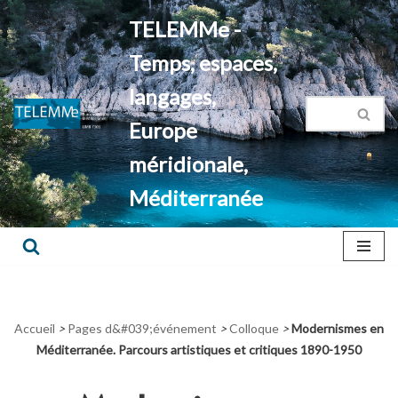
TELEMMe -
Aller
Temps, espaces,
au
contenu
langages,
Europe
méridionale,
Méditerranée
Accueil
>
Pages d&#039;événement
>
Colloque
>
Modernismes en
Méditerranée. Parcours artistiques et critiques 1890-1950