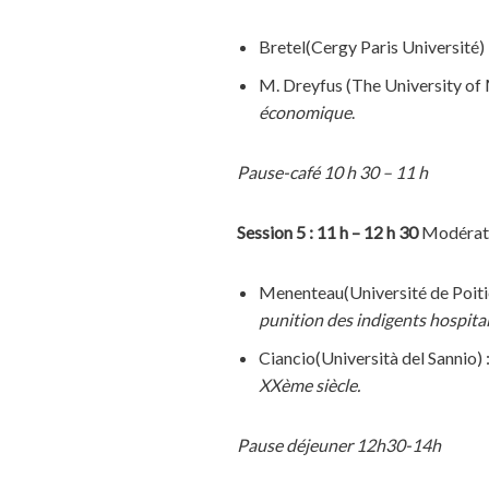
Bretel(Cergy Paris Université) 
M. Dreyfus (The University of
économique
.
Pause-café 10 h 30 – 11 h
Session 5
: 11 h – 12 h 30
Modératr
Menenteau(Université de Poitie
punition des indigents hospital
Ciancio(Università del Sannio) 
XXème siècle
.
Pause déjeuner 12h30-14h