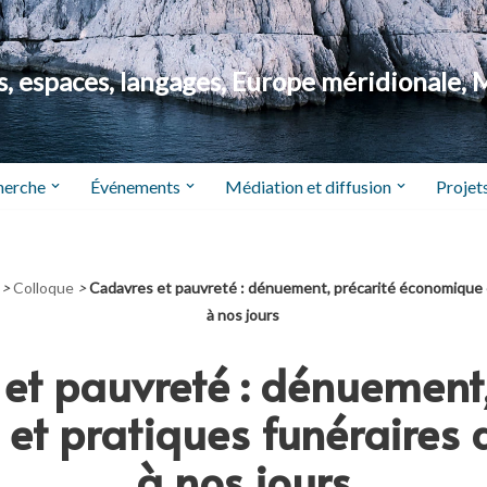
 espaces, langages, Europe méridionale, 
herche
Événements
Médiation et diffusion
Projets
>
Colloque
>
Cadavres et pauvreté : dénuement, précarité économique et
à nos jours
et pauvreté : dénuement,
t pratiques funéraires d
à nos jours