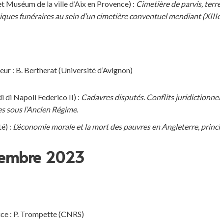
 Muséum de la ville d’Aix en Provence) :
Cimetière de parvis, terr
atiques funéraires au sein d’un cimetière conventuel mendiant (XIIIe
r : B. Bertherat (Université d’Avignon)
 di Napoli Federico II) :
Cadavres disputés. Conflits juridictionnel
es sous l’Ancien Régime
.
é) :
L’économie morale et la mort des pauvres en Angleterre,
princi
vembre 2023
ce : P. Trompette (CNRS)