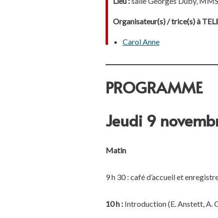
Lieu :
salle Georges Duby, MMS
Organisateur(s) / trice(s) à T
Carol Anne
PROGRAMME
Jeudi 9 novemb
Matin
9 h 30 : café d’accueil et enregist
10 h :
Introduction (E. Anstett, A. 