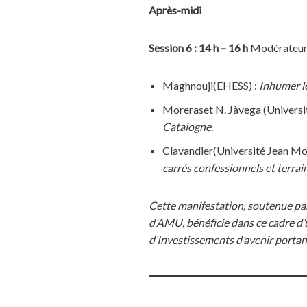
Après-midi
Session 6
: 14 h – 16 h
Modérateur 
Maghnouji(EHESS) :
Inhumer le
Moreraset N. Jàvega (Universita
Catalogne.
Clavandier(Université Jean Mon
carrés confessionnels et terra
Cette manifestation, soutenue par 
d’AMU, bénéficie dans ce cadre d’
d’Investissements d’avenir porta