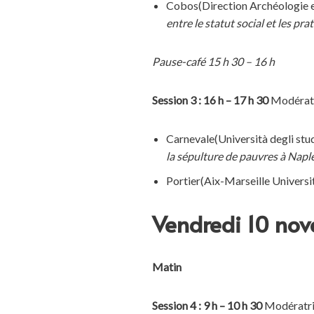
Cobos(Direction Archéologie et
entre le statut social et les pr
Pause-café 15 h 30 – 16 h
Session 3
: 16 h – 17 h 30
Modérateu
Carnevale(Università degli studi
la sépulture de pauvres à Napl
Portier(Aix-Marseille Universit
Vendredi 10 no
Matin
Session 4
: 9 h – 10 h 30
Modératri