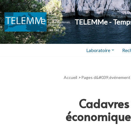
Aller
TELEMMe - Temps,
au
contenu
Laboratoire
Rec
Accueil
>
Pages d&#039;événement
Cadavres 
économique e