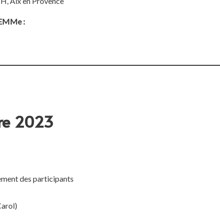
H, Aix en Provence
ELEMMe :
re
2023
rement des participants
Carol)