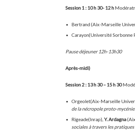
Session 1 : 10 h 30- 12 h
Modératri
Bertrand (Aix-Marseille Univers
Carayon(Université Sorbonne P
Pause déjeuner 12h-13h30
Après-midi)
Session 2
: 13 h 30 – 15 h 30
Modér
Orgeolet(Aix-Marseille Univers
de la nécropole proto-mycénien
Rigeade(Inrap),
Y. Ardagna
(Aix
sociales à travers les pratiques