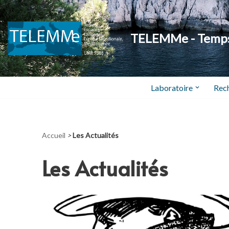
Aller
TELEMMe - Temps,
au
contenu
Laboratoire
Rec
Accueil
>
Les Actualités
Les Actualités