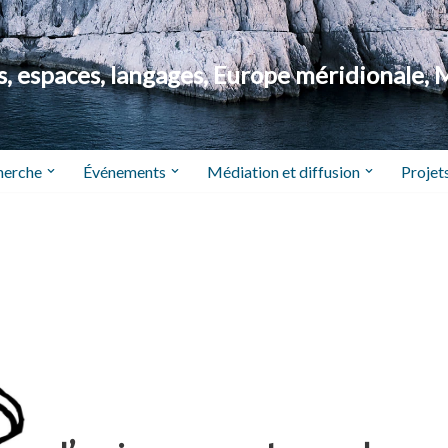
 espaces, langages, Europe méridionale, 
herche
Événements
Médiation et diffusion
Projets