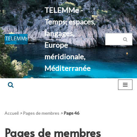
TELEMMe -
Aller
Temps, espaces,
au
contenu
langages,
Europe
méridionale,
Méditerranée
Accueil
>
Pages de membres
>
Page 46
Pages de membres