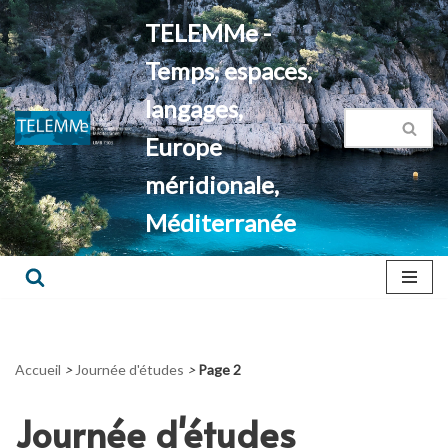
TELEMMe -
Aller
Temps, espaces,
au
contenu
langages,
Europe
méridionale,
Méditerranée
Accueil
>
Journée d'études
>
Page 2
Journée d'études