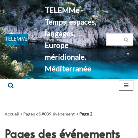
TELEMMe -
Aller
Temps, espaces,
au
contenu
langages,
Europe
méridionale,
Méditerranée
Accueil
>
Pages d&#039;événement
>
Page 2
Pages des événements