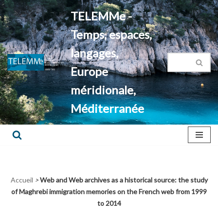
TELEMMe -
Aller
Temps, espaces,
au
contenu
langages,
Europe
méridionale,
Méditerranée
Accueil
>
Web and Web archives as a historical source: the study
of Maghrebi immigration memories on the French web from 1999
to 2014