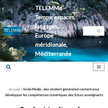
TELEMMe -
Aller
Temps, espaces,
au
contenu
langages,
Europe
méridionale,
Méditerranée
Accueil
>
Scola Media : des student generated content pour
développer les compétences numériques des futurs enseignants