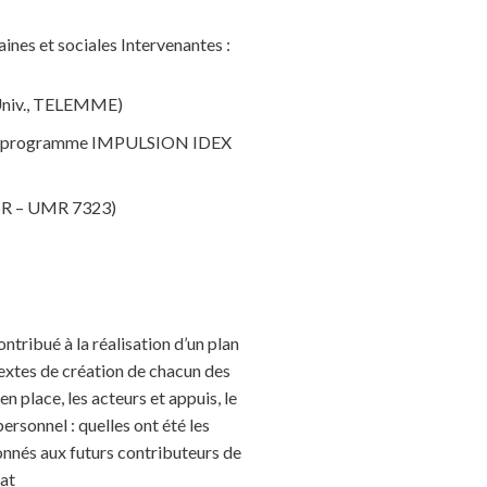
ines et sociales Intervenantes :
e Univ., TELEMME)
resis, programme IMPULSION IDEX
ESR – UMR 7323)
ntribué à la réalisation d’un plan
extes de création de chacun des
 place, les acteurs et appuis, le
personnel : quelles ont été les
donnés aux futurs contributeurs de
at