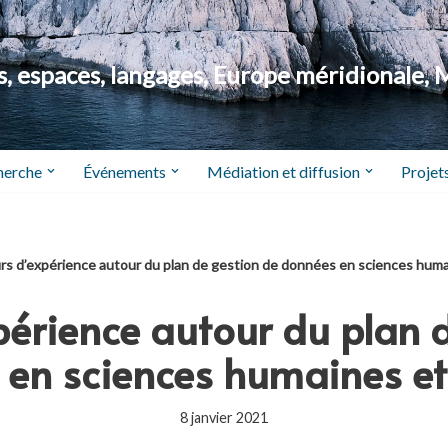
 espaces, langages, Europe méridionale, 
herche
Événements
Médiation et diffusion
Projets
rs d’expérience autour du plan de gestion de données en sciences huma
périence autour du plan 
en sciences humaines et
8 janvier 2021