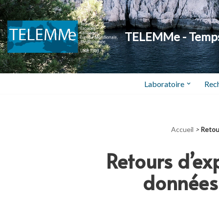
Aller
TELEMMe - Temps,
au
contenu
Laboratoire
Rec
Accueil
>
Retou
Retours d’ex
données 