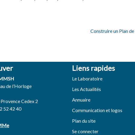
Construire un Plan de
uver
Liens rapides
 MMSH
Le Laboratoire
eau de l’Horloge
Les Actualités
Annuaire
-Provence Cedex 2
42 52 42 40
Communication et logos
Plan du site
EMMe
Se connecter