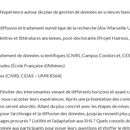
’expérience autour du plan de gestion de données en sciences huma
diffusion et traitement numérique de la recherche (Aix-Marseill
n lettres et littératures anciennes, post-doctorante (Projet Hai
traitement de données scientifiques (CNRS, Campus Condorcet, C
études (École Française d’Athènes)
tudes (CNRS, CEIAS – UMR 8564)
’inviter des intervenantes venant de différents horizons et ayant co
nous raconter leurs expériences. Après une présentation des cont
s seront abordés. Allant du plus concret avec les étapes de mises en
s pour l’archivage et la diffusion des données, jusqu’au ressenti plus 
tages procurés ? L’utilité et l’adaptation aux SHS ? Quels conseils 
nnée aux participants pour poser leurs questions et étoffer le déb