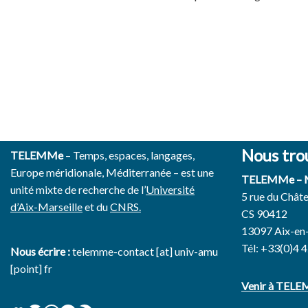
Nous tro
TELEMMe
– Temps, espaces, langages,
Europe méridionale, Méditerranée – est une
TELEMMe –
unité mixte de recherche de l’
Université
5 rue du Chât
d’Aix-Marseille
et du
CNRS.
CS 90412
13097 Aix-en
Tél: +33(0)4 
Nous écrire :
telemme-contact [at] univ-amu
[point] fr
Venir à TEL