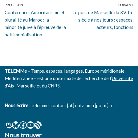
PRÉCÉDENT
SUIVANT
Conférence: Autoritarisme et
Le port de Marseille du XVIIIe
pluralité au Maroc : la
siècle à nos jours : espaces,
minorité juive à l’épreuve de la
acteurs, fonctions
patrimonialisation
TELEMMe
– Temps, espaces, langages, Europe méridionale,
Méditerranée – est une unité mixte de recherche de l’
Université
d’Aix-Marseille
et du
CNRS.
Nous écrire :
telemme-contact [at] univ-amu [point] fr
Nous trouver