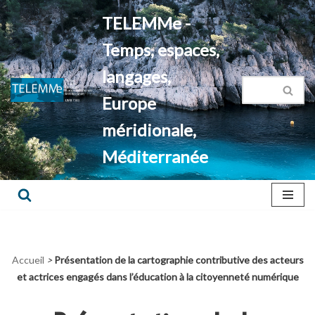
TELEMMe -
Aller
Temps, espaces,
au
contenu
langages,
Europe
méridionale,
Méditerranée
Accueil
>
Présentation de la cartographie contributive des acteurs
et actrices engagés dans l’éducation à la citoyenneté numérique