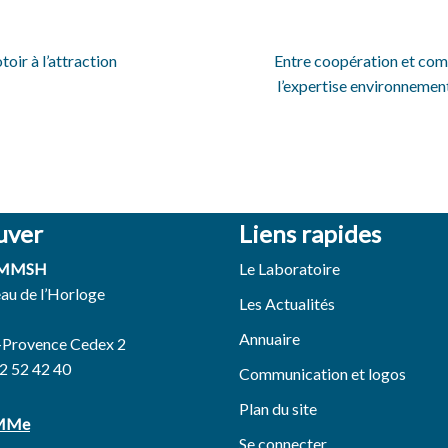
oir à l’attraction
Entre coopération et comp
l’expertise environnemen
uver
Liens rapides
 MMSH
Le Laboratoire
eau de l’Horloge
Les Actualités
Annuaire
-Provence Cedex 2
42 52 42 40
Communication et logos
Plan du site
EMMe
Se connecter