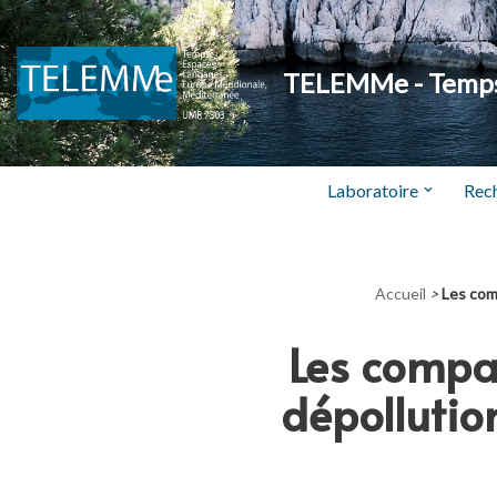
Aller
TELEMMe - Temps,
au
contenu
Laboratoire
Rec
Accueil
>
Les com
Les compag
dépollutio