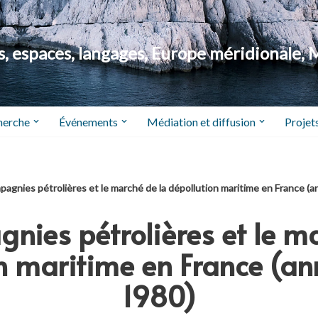
 espaces, langages, Europe méridionale, 
herche
Événements
Médiation et diffusion
Projets
pagnies pétrolières et le marché de la dépollution maritime en France 
nies pétrolières et le m
n maritime en France (a
1980)