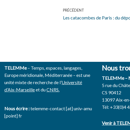
PRÉCÉDENT
Les catacombes de Paris : du dépot
Nous tro
TELEMMe
– Temps, espaces, langages,
Europe méridionale, Méditerranée – est une
TELEMMe –
unité mixte de recherche de l’
Université
5 rue du Chât
d’Aix-Marseille
et du
CNRS.
CS 90412
13097 Aix-en
Tél: +33(0)4 
Nous écrire :
telemme-contact [at] univ-amu
[point] fr
Venir à TEL