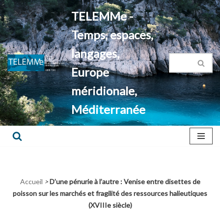
TELEMMe -
Aller
Temps, espaces,
au
contenu
langages,
Europe
méridionale,
Méditerranée
Accueil
>
D’une pénurie à l’autre : Venise entre disettes de
poisson sur les marchés et fragilité des ressources halieutiques
(XVIIIe siècle)